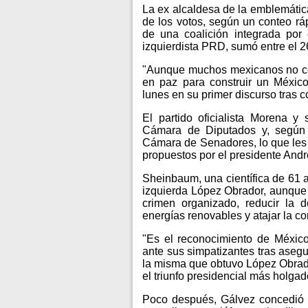
La ex alcaldesa de la emblemátic
de los votos, según un conteo ráp
de una coalición integrada por
izquierdista PRD, sumó entre el 2
"Aunque muchos mexicanos no co
en paz para construir un Méxic
lunes en su primer discurso tras c
El partido oficialista Morena y
Cámara de Diputados y, según la
Cámara de Senadores, lo que les p
propuestos por el presidente And
Sheinbaum, una científica de 61 a
izquierda López Obrador, aunque c
crimen organizado, reducir la d
energías renovables y atajar la co
"Es el reconocimiento de Méxic
ante sus simpatizantes tras asegu
la misma que obtuvo López Obrad
el triunfo presidencial más holga
Poco después, Gálvez concedió la