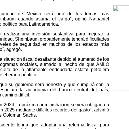
eguridad de México será uno de los temas más
einbaum cuando asuma el cargo", opinó Nathaniel
o político para Latinoamérica.
ealizar una inversión sustantiva para mejorar la
impunidad, Sheinbaum probablemente tendrá dificultades
niveles de seguridad en muchos de los estados más
o", agregó.
ituación fiscal desafiante debido al aumento de los
rogramas sociales, sumado al hecho de que AMLO
ciera de la altamente endeudada estatal petrolera
 el erario público.
o que su gobierno será honesto y que cumplirá con la
 respetará la autonomía del banco central del país,
camino difícil.
 en 2024, la próxima administración se verá obligada a
n 2025 mediante difíciles recortes del gasto", advirtió
de Goldman Sachs.
sidente tenga que adoptar una reforma fiscal para