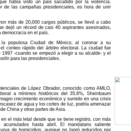
 que había visto un país sacudido por la violencia.
or de las campañas presidenciales, es hora de unir
aron más de 20,000 cargos públicos, se llevó a cabo
ue dejó un récord de casi 40 aspirantes asesinados,
 democracia en el país.
la populosa Ciudad de México, al coronar a su
l conteo rápido del árbitro electoral. La ciudad fue
 1997 -cuando se empezó a elegir a su alcalde- y el
polín para las presidenciales.
istenciales de López Obrador, conocido como AMLO,
aboral a mínimos históricos del 35.8%, Sheinbaum
 magro crecimiento económico y sumido en una crisis
escasez de agua y los cortes de luz, podría amenazar
de China y otras partes de Asia.
en el más letal desde que se tiene registro, con más
 acumulados hasta abril. El mandatario saliente
curva de homicidios, aunque no logró reducirlos por