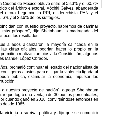
a Ciudad de México obtuvo entre el 58.3% y el 60.7%
ido del árbitro electoral. Xóchitl Gálvez, abanderada
 el otrora hegemónico PRI, el derechista PAN y el
6.6% y el 28.6% de los sufragios.
incidan con nuestro proyecto, habremos de caminar
o más próspero", dijo Sheinbaum la madrugada del
onocer los resultados.
 sus aliados alcanzaron la mayoría calificada en la
s cifras oficiales, podrían hacer lo propio en la
ermitiría realizar cambios a la Constitución, algunos
rés Manuel López Obrador.
ños, prometió continuar el legado del nacionalista de
on ligeros ajustes para mitigar la violencia ligada al
euda pública, estimular la economía, impulsar las
rrupción.
o a nuestro proyecto de nación", agregó Sheinbaum
rar que logró una ventaja de 30 puntos porcentuales,
or cuando ganó en 2018, convirtiéndose entonces en
do desde 1985.
 victoria a su rival política y dijo que se comunicó