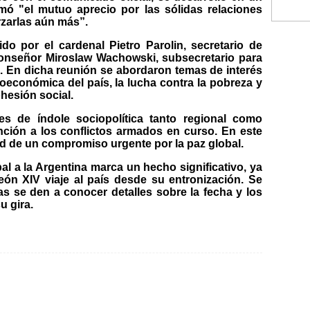
rmó "el mutuo aprecio por las sólidas relaciones
orzarlas aún más”.
ido por el cardenal Pietro Parolin, secretario de
monseñor Miroslaw Wachowski, subsecretario para
. En dicha reunión se abordaron temas de interés
económica del país, la lucha contra la pobreza y
hesión social.
es de índole sociopolítica tanto regional como
ención a los conflictos armados en curso. En este
ad de un compromiso urgente por la paz global.
pal a la Argentina marca un hecho significativo, ya
eón XIV viaje al país desde su entronización. Se
s se den a conocer detalles sobre la fecha y los
u gira.