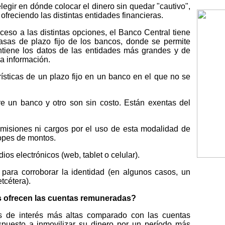
egir en dónde colocar el dinero sin quedar "cautivo",
ofreciendo las distintas entidades financieras.
eso a las distintas opciones, el Banco Central tiene
tasas de plazo fijo de los bancos, donde se permite
Contiene los datos de las entidades más grandes y de
a información.
rísticas de un plazo fijo en un banco en el que no se
re un banco y otro son sin costo. Están exentas del
isiones ni cargos por el uso de esta modalidad de
topes de montos.
ios electrónicos (web, tablet o celular).
 para corroborar la identidad (en algunos casos, un
etcétera).
rés ofrecen las cuentas remuneradas?
as de interés más altas comparado con las cuentas
puesto a inmovilizar su dinero por un período más