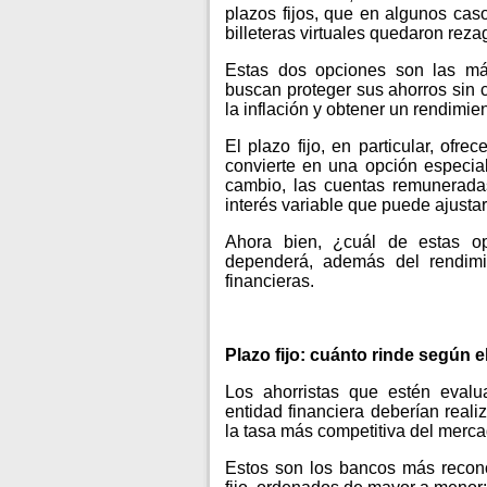
plazos fijos, que en algunos ca
billeteras virtuales quedaron rez
Estas dos opciones son las más
buscan proteger sus ahorros sin c
la inflación y obtener un rendimi
El plazo fijo, en particular, ofre
convierte en una opción especia
cambio, las cuentas remunerada
interés variable que puede ajusta
Ahora bien, ¿cuál de estas o
dependerá, además del rendimi
financieras.
Plazo fijo: cuánto rinde según 
Los ahorristas que estén evalu
entidad financiera deberían reali
la tasa más competitiva del merca
Estos son los bancos más recono