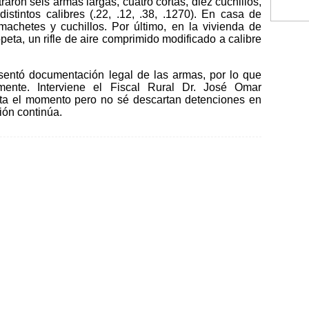
raron seis armas largas, cuatro cortas, diez cuchillos,
istintos calibres (.22, .12, .38, .1270). En casa de
machetes y cuchillos. Por último, en la vivienda de
eta, un rifle de aire comprimido modificado a calibre
sentó documentación legal de las armas, por lo que
amente. Interviene el Fiscal Rural Dr. José Omar
ta el momento pero no sé descartan detenciones en
ión continúa.