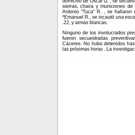
domicilio de Oscar G. , se secuest
sierras, chaira y municiones de d
Antonio “Tuca” R. , se hallaron 
*Emanuel R., se incautó una escop
.22, y armas blancas.
Ninguno de los involucrados pre
fueron secuestradas preventiv
Cáceres. No hubo detenidos has
las próximas horas . La investigac