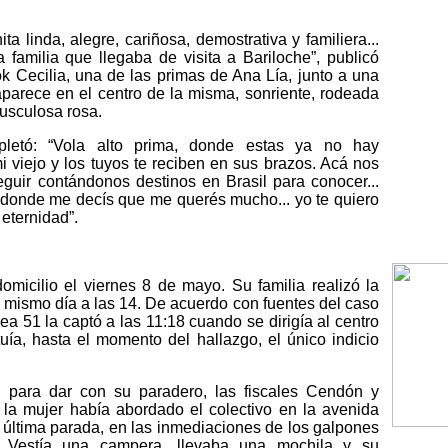
ta linda, alegre, cariñosa, demostrativa y familiera...
 familia que llegaba de visita a Bariloche”, publicó
 Cecilia, una de las primas de Ana Lía, junto a una
 aparece en el centro de la misma, sonriente, rodeada
musculosa rosa.
pletó: “Vola alto prima, donde estas ya no hay
i viejo y los tuyos te reciben en sus brazos. Acá nos
uir contándonos destinos en Brasil para conocer...
 donde me decís que me querés mucho... yo te quiero
eternidad”.
micilio el viernes 8 de mayo. Su familia realizó la
 mismo día a las 14. De acuerdo con fuentes del caso
ea 51 la captó a las 11:18 cuando se dirigía al centro
uía, hasta el momento del hallazgo, el único indicio
n para dar con su paradero, las fiscales Cendón y
la mujer había abordado el colectivo en la avenida
 última parada, en las inmediaciones de los galpones
 Vestía una campera, llevaba una mochila y su