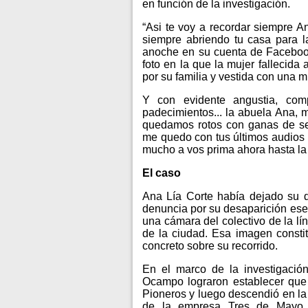
en función de la investigación.
“Asi te voy a recordar siempre Ani
siempre abriendo tu casa para la
anoche en su cuenta de Facebook
foto en la que la mujer fallecida
por su familia y vestida con una 
Y con evidente angustia, com
padecimientos... la abuela Ana, m
quedamos rotos con ganas de seg
me quedo con tus últimos audios
mucho a vos prima ahora hasta la 
El caso
Ana Lía Corte había dejado su do
denuncia por su desaparición ese
una cámara del colectivo de la lín
de la ciudad. Esa imagen constit
concreto sobre su recorrido.
En el marco de la investigació
Ocampo lograron establecer que 
Pioneros y luego descendió en la
de la empresa Tres de Mayo.