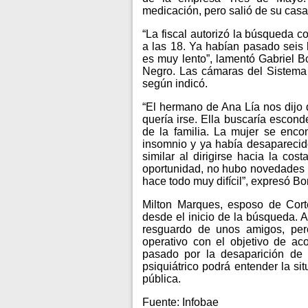
medicación, pero salió de su casa
“La fiscal autorizó la búsqueda c
a las 18. Ya habían pasado seis 
es muy lento”, lamentó Gabriel Bo
Negro. Las cámaras del Sistema 
según indicó.
“El hermano de Ana Lía nos dijo q
quería irse. Ella buscaría escond
de la familia. La mujer se encon
insomnio y ya había desaparecid
similar al dirigirse hacia la co
oportunidad, no hubo novedades d
hace todo muy difícil”, expresó Bo
Milton Marques, esposo de Corte
desde el inicio de la búsqueda. A
resguardo de unos amigos, pero
operativo con el objetivo de ac
pasado por la desaparición de u
psiquiátrico podrá entender la si
pública.
Fuente: Infobae