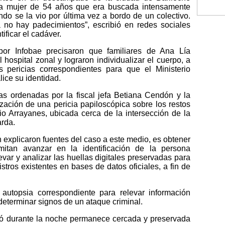
la mujer de 54 años que era buscada intensamente
o se la vio por última vez a bordo de un colectivo.
a no hay padecimientos”, escribió en redes sociales
tificar el cadáver.
por Infobae precisaron que familiares de Ana Lía
l hospital zonal y lograron individualizar el cuerpo, a
 pericias correspondientes para que el Ministerio
lice su identidad.
as ordenadas por la fiscal jefa Betiana Cendón y la
ización de una pericia papiloscópica sobre los restos
io Arrayanes, ubicada cerca de la intersección de la
arda.
n explicaron fuentes del caso a este medio, es obtener
mitan avanzar en la identificación de la persona
levar y analizar las huellas digitales preservadas para
stros existentes en bases de datos oficiales, a fin de
autopsia correspondiente para relevar información
determinar signos de un ataque criminal.
ajó durante la noche permanece cercada y preservada