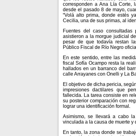
corresponden a Ana Lía Corte, 
desde el pasado 8 de mayo, cuand
“Volá alto prima, donde estés y
Cecilia, una de sus primas, al iden
Fuentes del caso consultadas 
asistieron a la morgue judicial de
pesar de que todavía restan las
Público Fiscal de Río Negro oficia
En este sentido, entre las medid
fiscal Sofía Ocampo resta la real
hallados en un barranco del barr
calle Arrayanes con Onelli y La B
El objetivo de dicha pericia, segú
impresiones dactilares que per
fallecida. La tarea consiste en re
su posterior comparación con regi
lograr una identificación formal.
Asimismo, se llevará a cabo la 
vinculada a la causa de muerte y 
En tanto, la zona donde se trab