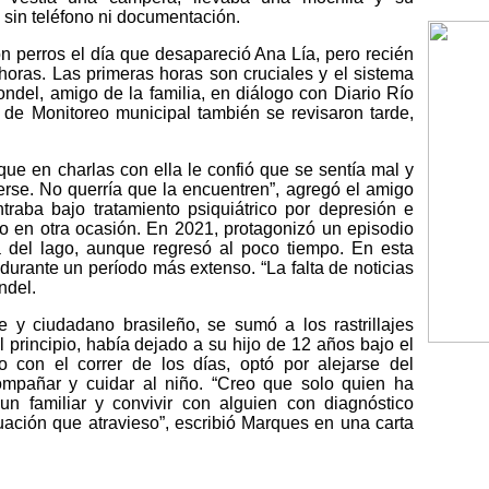
 sin teléfono ni documentación.
on perros el día que desapareció Ana Lía, pero recién
horas. Las primeras horas son cruciales y el sistema
ndel, amigo de la familia, en diálogo con Diario Río
de Monitoreo municipal también se revisaron tarde,
ue en charlas con ella le confió que se sentía mal y
erse. No querría que la encuentren”, agregó el amigo
traba bajo tratamiento psiquiátrico por depresión e
o en otra ocasión. En 2021, protagonizó un episodio
sta del lago, aunque regresó al poco tiempo. En esta
urante un período más extenso. “La falta de noticias
ndel.
 y ciudadano brasileño, se sumó a los rastrillajes
l principio, había dejado a su hijo de 12 años bajo el
 con el correr de los días, optó por alejarse del
ompañar y cuidar al niño. “Creo que solo quien ha
n familiar y convivir con alguien con diagnóstico
tuación que atravieso”, escribió Marques en una carta