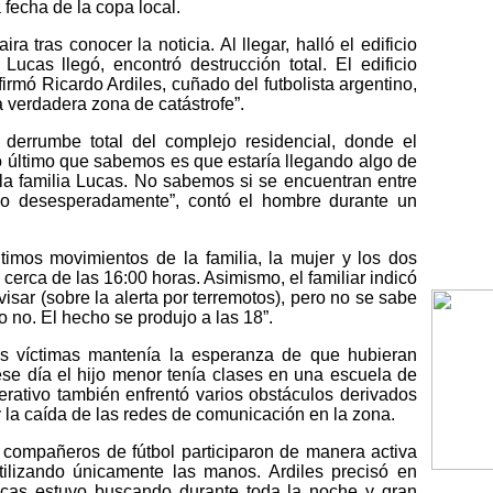
 fecha de la copa local.
ra tras conocer la noticia. Al llegar, halló el edificio
ucas llegó, encontró destrucción total. El edificio
irmó Ricardo Ardiles, cuñado del futbolista argentino,
 verdadera zona de catástrofe”.
derrumbe total del complejo residencial, donde el
“Lo último que sabemos es que estaría llegando algo de
la familia Lucas. No sabemos si se encuentran entre
do desesperadamente”, contó el hombre durante un
ltimos movimientos de la familia, la mujer y los dos
cerca de las 16:00 horas. Asimismo, el familiar indicó
avisar (sobre la alerta por terremotos), pero no se sabe
 o no. El hecho se produjo a las 18”.
las víctimas mantenía la esperanza de que hubieran
ese día el hijo menor tenía clases en una escuela de
erativo también enfrentó varios obstáculos derivados
y la caída de las redes de comunicación en la zona.
s compañeros de fútbol participaron de manera activa
ilizando únicamente las manos. Ardiles precisó en
ucas estuvo buscando durante toda la noche y gran