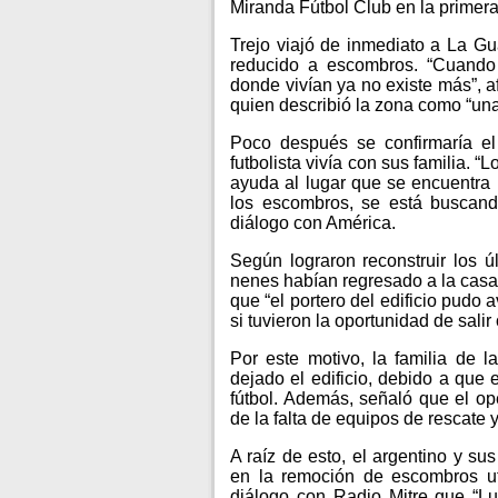
Miranda Fútbol Club en la primera
Trejo viajó de inmediato a La Guai
reducido a escombros. “Cuando L
donde vivían ya no existe más”, af
quien describió la zona como “una
Poco después se confirmaría el 
futbolista vivía con sus familia. 
ayuda al lugar que se encuentra 
los escombros, se está buscan
diálogo con América.
Según lograron reconstruir los ú
nenes habían regresado a la casa 
que “el portero del edificio pudo 
si tuvieron la oportunidad de salir
Por este motivo, la familia de 
dejado el edificio, debido a que 
fútbol. Además, señaló que el op
de la falta de equipos de rescate 
A raíz de esto, el argentino y su
en la remoción de escombros ut
diálogo con Radio Mitre que “L