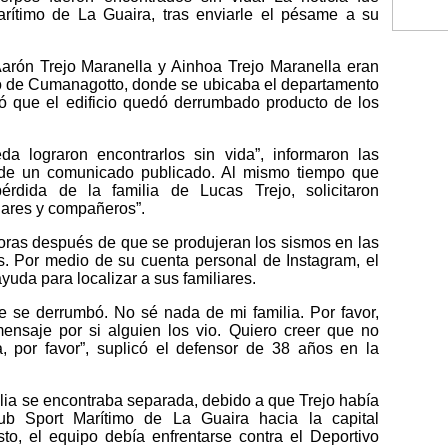
rítimo de La Guaira, tras enviarle el pésame a su
Aarón Trejo Maranella y Ainhoa Trejo Maranella eran
o de Cumanagotto, donde se ubicaba el departamento
mó que el edificio quedó derrumbado producto de los
 lograron encontrarlos sin vida”, informaron las
 de un comunicado publicado. Al mismo tiempo que
érdida de la familia de Lucas Trejo, solicitaron
iares y compañeros”.
oras después de que se produjeran los sismos en las
. Por medio de su cuenta personal de Instagram, el
yuda para localizar a sus familiares.
e se derrumbó. No sé nada de mi familia. Por favor,
mensaje por si alguien los vio. Quiero creer que no
a, por favor”, suplicó el defensor de 38 años en la
ilia se encontraba separada, debido a que Trejo había
lub Sport Marítimo de La Guaira hacia la capital
to, el equipo debía enfrentarse contra el Deportivo