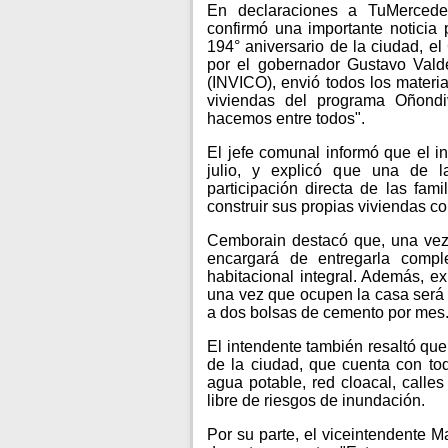
En declaraciones a TuMercedes
confirmó una importante noticia
194° aniversario de la ciudad, e
por el gobernador Gustavo Valdé
(INVICO), envió todos los materi
viviendas del programa Oñondi
hacemos entre todos".
El jefe comunal informó que el in
julio, y explicó que una de la
participación directa de las fam
construir sus propias viviendas 
Cemborain destacó que, una vez 
encargará de entregarla compl
habitacional integral. Además, ex
una vez que ocupen la casa será
a dos bolsas de cemento por mes
El intendente también resaltó que
de la ciudad, que cuenta con tod
agua potable, red cloacal, call
libre de riesgos de inundación.
Por su parte, el viceintendente M