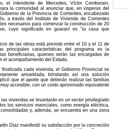
, el intendente de Mercedes, Víctor Cemborain,
 para la comunidad al anunciar que, en vísperas del
l Gobierno de la Provincia de Corrientes, encabezado
s, a través del Instituto de Vivienda de Corrientes
ales necesarios para comenzar la construcción de 20
ve, cuyo significado en guaraní es "la casa que
icio de las obras está previsto entre el 10 y el 11 de
s principales características del programa es la
ilias beneficiarias, quienes serán las encargadas de
con el acompañamiento del Estado.
finalizada cada vivienda, el Gobierno Provincial se
etamente amueblada, brindando así una solución
plicó que el aporte que deberán realizar las familias
 muy accesible, con un costo aproximado equivalente
.
 las viviendas se levantarán en un sector privilegiado
os los servicios esenciales, como energía eléctrica,
es consolidadas y, además, se encuentra en una zona
artín Díaz manifestó su satisfacción por la concreción