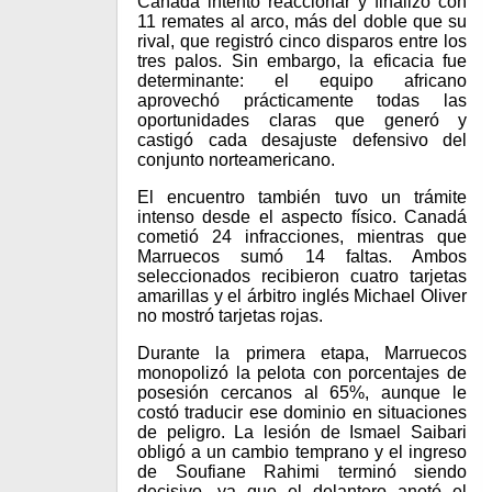
Canadá intentó reaccionar y finalizó con
11 remates al arco, más del doble que su
rival, que registró cinco disparos entre los
tres palos. Sin embargo, la eficacia fue
determinante: el equipo africano
aprovechó prácticamente todas las
oportunidades claras que generó y
castigó cada desajuste defensivo del
conjunto norteamericano.
El encuentro también tuvo un trámite
intenso desde el aspecto físico. Canadá
cometió 24 infracciones, mientras que
Marruecos sumó 14 faltas. Ambos
seleccionados recibieron cuatro tarjetas
amarillas y el árbitro inglés Michael Oliver
no mostró tarjetas rojas.
Durante la primera etapa, Marruecos
monopolizó la pelota con porcentajes de
posesión cercanos al 65%, aunque le
costó traducir ese dominio en situaciones
de peligro. La lesión de Ismael Saibari
obligó a un cambio temprano y el ingreso
de Soufiane Rahimi terminó siendo
decisivo, ya que el delantero anotó el